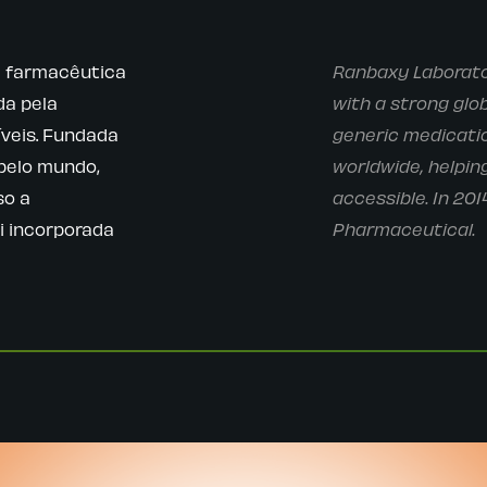
 farmacêutica
Ranbaxy Laborato
da pela
with a strong glo
veis. Fundada
generic medicati
pelo mundo,
worldwide, helpi
so a
accessible. In 20
i incorporada
Pharmaceutical.​​​​​​​